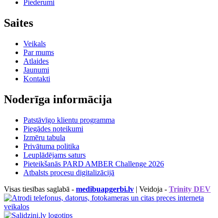
Piederumi
Saites
Veikals
Par mums
Atlaides
Jaunumi
Kontakti
Noderīga informācija
Patstāvīgo klientu programma
Piegādes noteikumi
Izmēru tabula
Privātuma politika
Leuplādējams saturs
Pieteikšanās PARD AMBER Challenge 2026
Atbalsts procesu digitalizācijā
Visas tiesības saglabā -
medibuapgerbi.lv
| Veidoja -
Trinity DEV