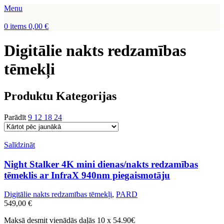
Menu
0
items
0,00
€
Digitālie nakts redzamības
tēmekļi
Produktu Kategorijas
Parādīt
9
12
18
24
Salīdzināt
Night Stalker 4K mini dienas/nakts redzamības
tēmeklis ar InfraX 940nm piegaismotāju
Digitālie nakts redzamības tēmekļi
,
PARD
549,00
€
Maksā desmit vienādās daļās 10 x 54.90€