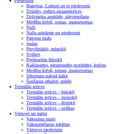
Piederumi
Baterijas, Lukturi un to piederumi
Dzirdes, redzes aizsargierīces
Dzīvnieku apstrāde, pārvietošana
Medību krēsli, somas, mugursomas
Naži
Nažu asināmie un piederumi
Patronu maki
Jostas
Pievilinātāji, mānekļi
Svilpes
Pretinsektu līdzekļi
Kaklasaites, piespraudes,nozīmītes, kuloni
Medību krēsli, somas, mugursomas
Siltumam aukstā laikā
Šaušanas atbalsti, spieķi
Termālās ierīces
Termālās ierīces – binokļi
Termālās ierīces – monokļi
Termālās ierīces – tēmekļi
Termālās ierīces – uzlikas
Virtuvei un mājai
Vakuuma maisi
Vakuumēšanas iekārtas
Virtuves piederumi