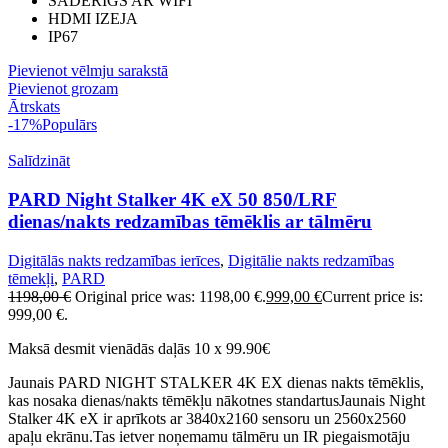
SADERĪGS AR WIFI
HDMI IZEJA
IP67
Pievienot vēlmju sarakstā
Pievienot grozam
Ātrskats
-17%
Populārs
Salīdzināt
PARD Night Stalker 4K eX 50 850/LRF
dienas/nakts redzamības tēmēklis ar tālmēru
Digitālās nakts redzamības ierīces
,
Digitālie nakts redzamības
tēmekļi
,
PARD
1198,00
€
Original price was: 1198,00 €.
999,00
€
Current price is:
999,00 €.
Maksā desmit vienādās daļās 10 x 99.90€
Jaunais PARD NIGHT STALKER 4K EX dienas nakts tēmēklis,
kas nosaka dienas/nakts tēmēkļu nākotnes standartusJaunais Night
Stalker 4K eX ir aprīkots ar 3840x2160 sensoru un 2560x2560
apaļu ekrānu.Tas ietver noņemamu tālmēru un IR piegaismotāju