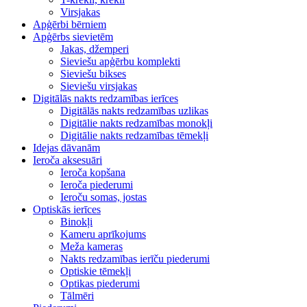
Virsjakas
Apģērbi bērniem
Apģērbs sievietēm
Jakas, džemperi
Sieviešu apģērbu komplekti
Sieviešu bikses
Sieviešu virsjakas
Digitālās nakts redzamības ierīces
Digitālās nakts redzamības uzlikas
Digitālie nakts redzamības monokļi
Digitālie nakts redzamības tēmekļi
Idejas dāvanām
Ieroča aksesuāri
Ieroča kopšana
Ieroča piederumi
Ieroču somas, jostas
Optiskās ierīces
Binokļi
Kameru aprīkojums
Meža kameras
Nakts redzamības ierīču piederumi
Optiskie tēmekļi
Optikas piederumi
Tālmēri