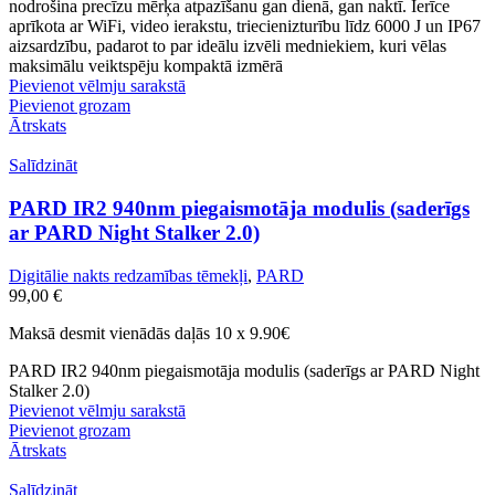
nodrošina precīzu mērķa atpazīšanu gan dienā, gan naktī. Ierīce
aprīkota ar WiFi, video ierakstu, triecienizturību līdz 6000 J un IP67
aizsardzību, padarot to par ideālu izvēli medniekiem, kuri vēlas
maksimālu veiktspēju kompaktā izmērā
Pievienot vēlmju sarakstā
Pievienot grozam
Ātrskats
Salīdzināt
PARD IR2 940nm piegaismotāja modulis (saderīgs
ar PARD Night Stalker 2.0)
Digitālie nakts redzamības tēmekļi
,
PARD
99,00
€
Maksā desmit vienādās daļās 10 x 9.90€
PARD IR2 940nm piegaismotāja modulis (saderīgs ar PARD Night
Stalker 2.0)
Pievienot vēlmju sarakstā
Pievienot grozam
Ātrskats
Salīdzināt