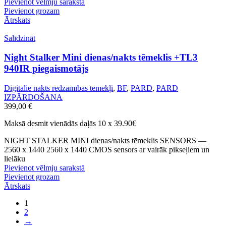
Pievienot vēlmju sarakstā
Pievienot grozam
Ātrskats
Salīdzināt
Night Stalker Mini dienas/nakts tēmeklis +TL3
940IR piegaismotājs
Digitālie nakts redzamības tēmekļi
,
BF
,
PARD
,
PARD
IZPĀRDOŠANA
399,00
€
Maksā desmit vienādās daļās 10 x 39.90€
NIGHT STALKER MINI dienas/nakts tēmeklis SENSORS —
2560 x 1440 2560 x 1440 CMOS sensors ar vairāk pikseļiem un
lielāku
Pievienot vēlmju sarakstā
Pievienot grozam
Ātrskats
1
2
→