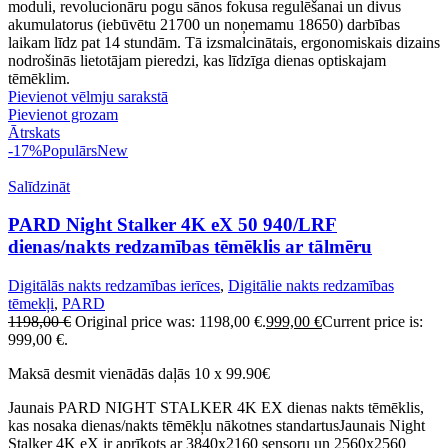
moduli, revolucionāru pogu sānos fokusa regulēšanai un divus
akumulatorus (iebūvētu 21700 un noņemamu 18650) darbības
laikam līdz pat 14 stundām. Tā izsmalcinātais, ergonomiskais dizains
nodrošinās lietotājam pieredzi, kas līdzīga dienas optiskajam
tēmēklim.
Pievienot vēlmju sarakstā
Pievienot grozam
Ātrskats
-17%
Populārs
New
Salīdzināt
PARD Night Stalker 4K eX 50 940/LRF
dienas/nakts redzamības tēmēklis ar tālmēru
Digitālās nakts redzamības ierīces
,
Digitālie nakts redzamības
tēmekļi
,
PARD
1198,00
€
Original price was: 1198,00 €.
999,00
€
Current price is:
999,00 €.
Maksā desmit vienādās daļās 10 x 99.90€
Jaunais PARD NIGHT STALKER 4K EX dienas nakts tēmēklis,
kas nosaka dienas/nakts tēmēkļu nākotnes standartusJaunais Night
Stalker 4K eX ir aprīkots ar 3840x2160 sensoru un 2560x2560