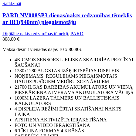
Salīdzināt
PARD NV008SP3 dienas/nakts redzamības tēmeklis
ar IR1(940nm) piegaismotāju
Digitālie nakts redzamības tēmekļi
,
PARD
808,00
€
Maksā desmit vienādās daļās 10 x 80.80€
4K CMOS SENSORS LIELISKA SKAIDRĪBA PRECĪZAI
ŠAUŠANAI
1280x1280 AUGSTAS IZŠĶIRTSPĒJAS DISPLEJS
NOŅEMAMS, REGULĒJAMS PIEGAISMOTĀJS
DAUDZPUSĪGIEM MEDĪBU SCENĀRIJIEM
21700 ILGAS DARBĪBAS AKUMULATORS UN VIENA
PIESKĀRIENA ATVERAMS AKUMULATORA VĀCIŅŠ
1000M LĀZERA TĀLMĒRS UN BALLISTISKAIS
KALKULATORS
4 DISPLEJA REŽĪMI ĒRTAI SKATĪŠANAI NAKTS
LAIKĀ
ATSITIENA AKTIVIZĒTA IERAKSTĪŠANA
FOTO UN VIDEO IERAKSTĪŠANA
6 TĪKLIŅA FORMAS 4 KRĀSĀS