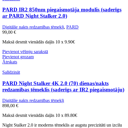
PARD IR2 850nm piegaismotāja modulis (saderīgs
ar PARD Night Stalker 2.0)
Digitālie nakts redzamības tēmekļi
,
PARD
99,00
€
Maksā desmit vienādās daļās 10 x 9.90€
Pievienot vēlmju sarakstā
Pievienot grozam
Ātrskats
Salīdzināt
PARD Night Stalker 4K 2.0 (70) dienas/nakts
redzamības tēmeklis (saderīgs ar IR2 piegaismotāju)
Digitālie nakts redzamības tēmekļi
898,00
€
Maksā desmit vienādās daļās 10 x 89.80€
Night Stalker 2.0 ir moderns tēmeklis ar augstu precizitāti un izcilu