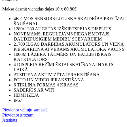
Maksā desmit vienādās daļās 10 x 80.80€
4K CMOS SENSORS LIELISKA SKAIDRĪBA PRECĪZAI
ŠAUŠANAI
1280x1280 AUGSTAS IZŠĶIRTSPĒJAS DISPLEJS
NOŅEMAMS, REGULĒJAMS PIEGAISMOTĀJS
DAUDZPUSĪGIEM MEDĪBU SCENĀRIJIEM
21700 ILGAS DARBĪBAS AKUMULATORS UN VIENA
PIESKĀRIENA ATVERAMS AKUMULATORA VĀCIŅŠ
1000M LĀZERA TĀLMĒRS UN BALLISTISKAIS
KALKULATORS
4 DISPLEJA REŽĪMI ĒRTAI SKATĪŠANAI NAKTS
LAIKĀ
ATSITIENA AKTIVIZĒTA IERAKSTĪŠANA
FOTO UN VIDEO IERAKSTĪŠANA
6 TĪKLIŅA FORMAS 4 KRĀSĀS
SADERĪGS AR WIFI
HDMI IZEJA
IP67
Pievienot vēlmju sarakstā
Pievienot grozam
Ātrskats