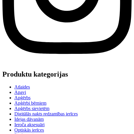
Produktu kategorijas
Atlaides
Apavi
Apģērbs
Apģērbi bērniem
Apģērbs sievietēm
Digitālās nakts redzamības ierīces
Idejas dāvanām
Ieroča aksesuāri
Optiskās ierīces