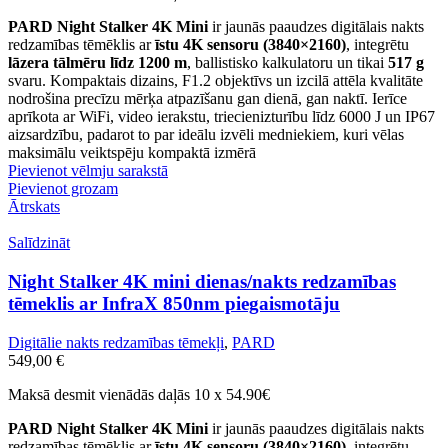
PARD Night Stalker 4K Mini
ir jaunās paaudzes digitālais nakts
redzamības tēmēklis ar
īstu 4K sensoru (3840×2160)
, integrētu
lāzera tālmēru līdz 1200 m
, ballistisko kalkulatoru un tikai
517 g
svaru. Kompaktais dizains, F1.2 objektīvs un izcilā attēla kvalitāte
nodrošina precīzu mērķa atpazīšanu gan dienā, gan naktī. Ierīce
aprīkota ar WiFi, video ierakstu, triecienizturību līdz 6000 J un IP67
aizsardzību, padarot to par ideālu izvēli medniekiem, kuri vēlas
maksimālu veiktspēju kompaktā izmērā
Pievienot vēlmju sarakstā
Pievienot grozam
Ātrskats
Salīdzināt
Night Stalker 4K mini dienas/nakts redzamības
tēmeklis ar InfraX 850nm piegaismotāju
Digitālie nakts redzamības tēmekļi
,
PARD
549,00
€
Maksā desmit vienādās daļās 10 x 54.90€
PARD Night Stalker 4K Mini
ir jaunās paaudzes digitālais nakts
redzamības tēmēklis ar
īstu 4K sensoru (3840×2160)
, integrētu