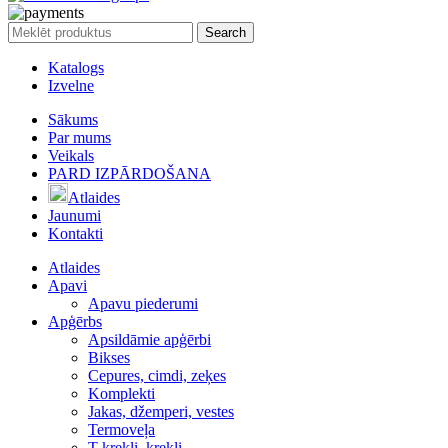
Search
Katalogs
Izvelne
Sākums
Par mums
Veikals
PARD IZPĀRDOŠANA
Atlaides
Jaunumi
Kontakti
Atlaides
Apavi
Apavu piederumi
Apģērbs
Apsildāmie apģērbi
Bikses
Cepures, cimdi, zeķes
Komplekti
Jakas, džemperi, vestes
Termoveļa
T-krekli, krekli