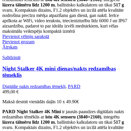
lāzera tālmēru līdz 1200 m
, ballistisko kalkulatoru un tikai
517 g
svaru. Kompaktais dizains, F1.2 objektīvs un izcilā attēla kvalitāte
nodrošina precīzu mērķa atpazīšanu gan dienā, gan naktī. Ierīce
aprīkota ar WiFi, video ierakstu, triecienizturību līdz 6000 J un IP67
aizsardzību, padarot to par ideālu izvēli medniekiem, kuri vēlas
maksimālu veiktspēju kompaktā izmērā
Pievienot vēlmju sarakstā
Pievienot grozam
Ātrskats
Salīdzināt
Night Stalker 4K mini dienas/nakts redzamības
tēmeklis
Digitālie nakts redzamības tēmekļi
,
PARD
499,00
€
Maksā desmit vienādās daļās 10 x 49.90€
PARD Night Stalker 4K Mini
ir jaunās paaudzes digitālais nakts
redzamības tēmēklis ar
īstu 4K sensoru (3840×2160)
, integrētu
lāzera tālmēru līdz 1200 m
, ballistisko kalkulatoru un tikai
517 g
svaru. Kompaktais dizains, F1.2 objektīvs un izcilā attēla kvalitāte