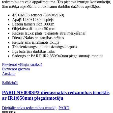
redzamību arī vājā apgaismojumā. Tas piedāvā izturīgu konstrukciju,
ātru mērķa atpazīšanu un uzticamu darbību dažādos apstākļos.
4K CMOS sensors (3840x2160)
Apaļš 1280x1280 displejs
Lāzera tālmērs līdz 1000m
Objektīva diametrs: 50 mm
Redzes lauks: plats, pielāgots ātrai mērķēšanai
Dienas/Nakts redzamības režīms
Regulējams izgaismots tīkliņš
Triecienizturīgs un ūdensizturīgs korpuss
Ilgs baterijas darbības laiks
Saderīgs ar PARD IR2 850/940nm piegaismotāja moduli
Pievienot vēlmju sarakstā
Pievienot grozam
Ātrskats
Salīdzināt
PARD NV008SP3 dienas/nakts redzamības tēmeklis
ar IR1(850nm) piegaismotāju
Digitālie nakts redzamības tēmekļi
,
PARD
808,00
€