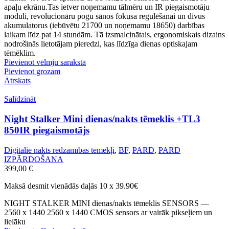
apaļu ekrānu.Tas ietver noņemamu tālmēru un IR piegaismotāju
moduli, revolucionāru pogu sānos fokusa regulēšanai un divus
akumulatorus (iebūvētu 21700 un noņemamu 18650) darbības
laikam līdz pat 14 stundām. Tā izsmalcinātais, ergonomiskais dizains
nodrošinās lietotājam pieredzi, kas līdzīga dienas optiskajam
tēmēklim.
Pievienot vēlmju sarakstā
Pievienot grozam
Ātrskats
Salīdzināt
Night Stalker Mini dienas/nakts tēmeklis +TL3
850IR piegaismotājs
Digitālie nakts redzamības tēmekļi
,
BF
,
PARD
,
PARD
IZPĀRDOŠANA
399,00
€
Maksā desmit vienādās daļās 10 x 39.90€
NIGHT STALKER MINI dienas/nakts tēmeklis SENSORS —
2560 x 1440 2560 x 1440 CMOS sensors ar vairāk pikseļiem un
lielāku